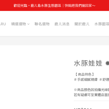
雙方你我權益，拆封包裹請全程錄影，如有任何問題請提供開箱影片並於3
歡迎光臨。鹿ㄦ島水豚生態園區｜快點把我們搶回家～
雙方你我權益，拆封包裹請全程錄影，如有任何問題請提供開箱影片並於3
ARU
精選選物
聯名選物
鹿ㄦ消息
關於鹿ㄦ
水豚園
水豚娃娃 ✹
【 商品特色 】 
＃手感細膩親膚  ＃舒
※商品顏色因拍攝光線
若有疑慮可至實體店面