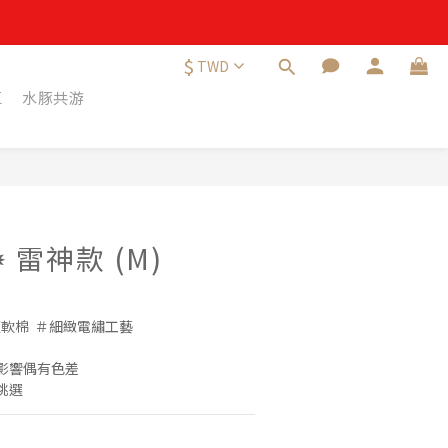
日內提出 ✸
$
TWD
日內提出 ✸
區
水豚共游
立即購買
 雷神款 (M)
適軟棉  ＃細緻電繡工藝
影響偶有色差
挑選