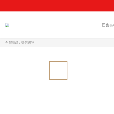
✸ 為保障
✸ 為保障
巴魯B
全部商品
/
精選選物