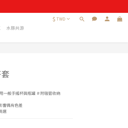
日內提出 ✸
$
TWD
日內提出 ✸
區
水豚共游
立即購買
杯套
適用一般手搖杯與瓶罐 ＃附吸管收納
影響偶有色差
挑選