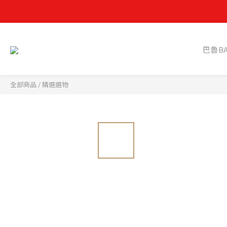
✸ 為保障
✸ 為保障
巴魯B
全部商品
/
精選選物