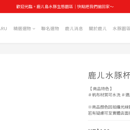
雙方你我權益，拆封包裹請全程錄影，如有任何問題請提供開箱影片並於3
歡迎光臨。鹿ㄦ島水豚生態園區｜快點把我們搶回家～
雙方你我權益，拆封包裹請全程錄影，如有任何問題請提供開箱影片並於3
ARU
精選選物
聯名選物
鹿ㄦ消息
關於鹿ㄦ
水豚園
鹿ㄦ水豚
【 商品特色 】
＃帆布材質可水洗 ＃
※商品顏色因拍攝光線
若有疑慮可至實體店面